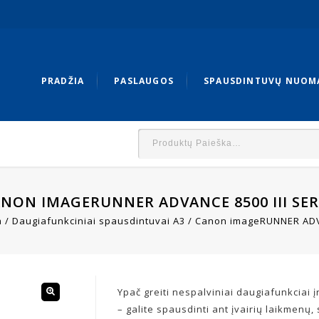
PRADŽIA
PASLAUGOS
SPAUSDINTUVŲ NUOM
NON IMAGERUNNER ADVANCE 8500 III SER
a
/
Daugiafunkciniai spausdintuvai A3
/
Canon imageRUNNER ADVA
Ypač greiti nespalviniai daugiafunkciai į
– galite spausdinti ant įvairių laikmenų, s