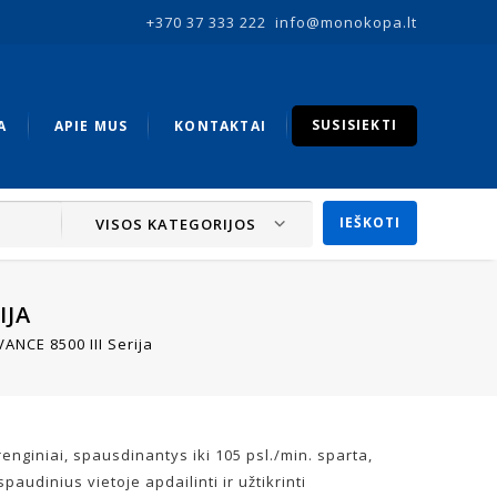
+370 37 333 222
info@monokopa.lt
SUSISIEKTI
A
APIE MUS
KONTAKTAI
VISOS KATEGORIJOS
IJA
NCE 8500 III Serija
renginiai, spausdinantys iki 105 psl./min. sparta,
paudinius vietoje apdailinti ir užtikrinti