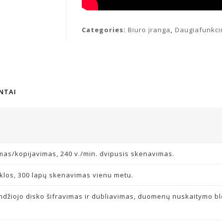
Categories:
Biuro įranga
,
Daugiafunkci
NTAI
mas/kopijavimas, 240 v./min. dvipusis skenavimas.
yklos, 300 lapų skenavimas vienu metu.
džiojo disko šifravimas ir dubliavimas, duomenų nuskaitymo b