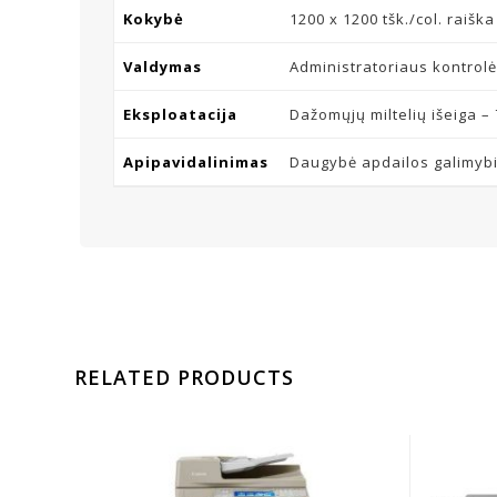
Kokybė
1200 x 1200 tšk./col. raišk
Valdymas
Administratoriaus kontrolė
Eksploatacija
Dažomųjų miltelių išeiga – 
Apipavidalinimas
Daugybė apdailos galimybių
RELATED PRODUCTS