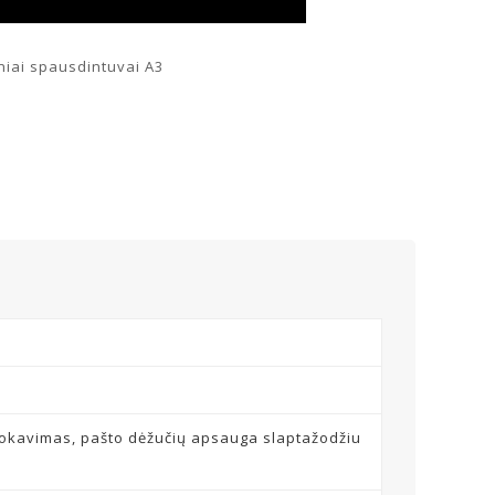
niai spausdintuvai A3
lokavimas, pašto dėžučių apsauga slaptažodžiu