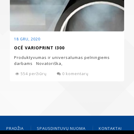
18 GRU‚ 2020
OCÉ VARIOPRINT I300
Produktyvumas ir universalumas pelningiems
darbams Novatoriška,
554 peržiūrų
0 komentarų
PRADŽIA
SPAUSDINTUVŲ NUOMA
KONTAKTAI