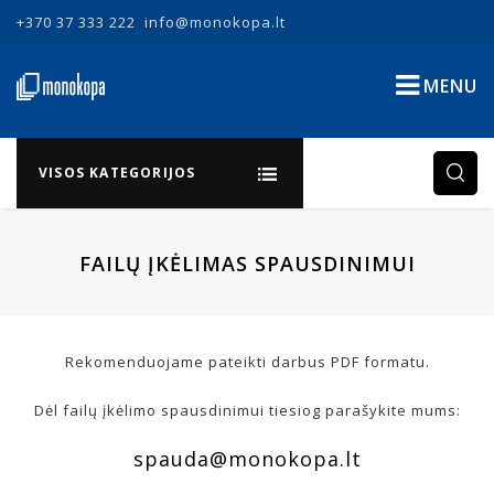
+370 37 333 222
info@monokopa.lt
MENU
VISOS KATEGORIJOS
FAILŲ ĮKĖLIMAS SPAUSDINIMUI
Rekomenduojame pateikti darbus PDF formatu.
Dėl failų įkėlimo spausdinimui tiesiog parašykite mums:
spauda@monokopa.lt