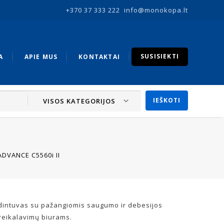
+370 37 333 222
info@monokopa.lt
SUSISIEKTI
A
APIE MUS
KONTAKTAI
VISOS KATEGORIJOS
DVANCE C5560i II
dintuvas su pažangiomis saugumo ir debesijos
reikalavimų biurams.