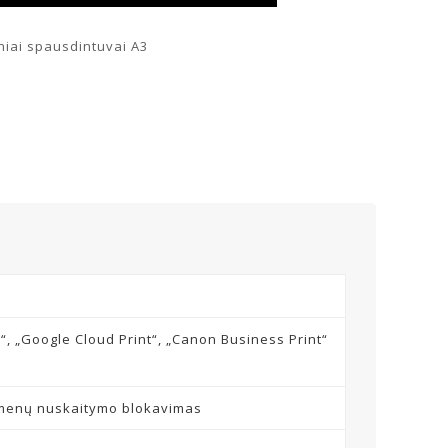
niai spausdintuvai A3
a“, „Google Cloud Print“, „Canon Business Print“
omenų nuskaitymo blokavimas