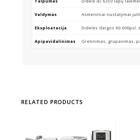
Talpumas
Didelė iki 6350 lapų laikm
Valdymas
Asmeniniai nustatymai jutik
Eksploatacija
Didelės išeigos 60.000psl. s
Apipavidalinimas
Gretinimas, grupavimas, p
RELATED PRODUCTS