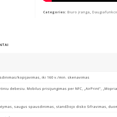
Categories:
Biuro įranga
,
Daugiafunkci
NTAI
usdinimas/kopijavimas, iki 160 v./min. skenavimas
etiniu debesiu. Mobilus prisijungimas per NFC, „AirPrint“, „Mopri
atymas, saugus spausdinimas, standžiojo disko šifravimas, du