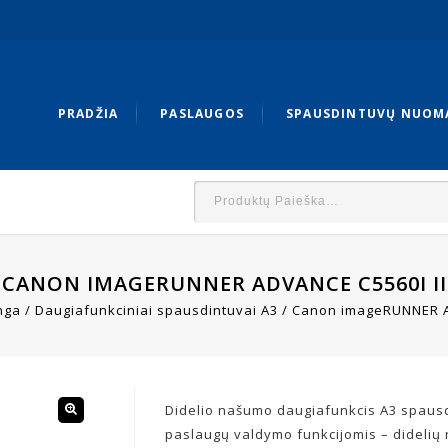
PRADŽIA
PASLAUGOS
SPAUSDINTUVŲ NUOM
CANON IMAGERUNNER ADVANCE C5560I II
nga
/
Daugiafunkciniai spausdintuvai A3
/
Canon imageRUNNER A
Didelio našumo daugiafunkcis A3 spaus
paslaugų valdymo funkcijomis – didelių 