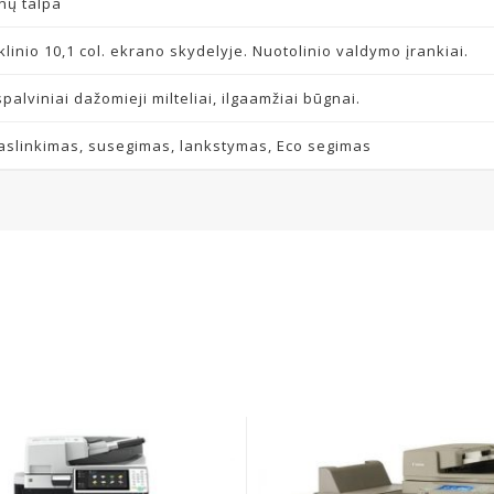
enų talpa
linio 10,1 col. ekrano skydelyje. Nuotolinio valdymo įrankiai.
palviniai dažomieji milteliai, ilgaamžiai būgnai.
aslinkimas, susegimas, lankstymas, Eco segimas