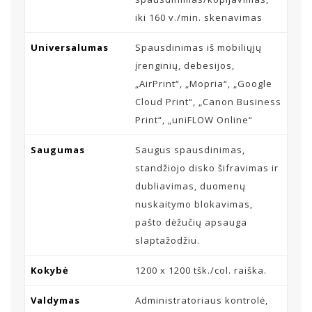
iki 160 v./min. skenavimas
Universalumas
Spausdinimas iš mobiliųjų
įrenginių, debesijos,
„AirPrint“, „Mopria“, „Google
Cloud Print“, „Canon Business
Print“, „uniFLOW Online“
Saugumas
Saugus spausdinimas,
standžiojo disko šifravimas ir
dubliavimas, duomenų
nuskaitymo blokavimas,
pašto dėžučių apsauga
slaptažodžiu.
Kokybė
1200 x 1200 tšk./col. raiška.
Valdymas
Administratoriaus kontrolė,