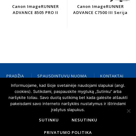
Canon ImageRUNNER
Canon ImageRUNNER
ADVANCE 8505 PRO II
ADVANCE C7500 III Serija
PRADŽIA
SPAUSDINTUVŲ NUOMA
KONTAKTAI
PALAIKYMAS
ATSAKINGAS VERSLAS
CANON
Informuojame, kad šioje svetainėje naudojami slapukai (angl.
NAUJIENOS
CANON ATSTOVAS
cookies). Sutikdami, paspauskite mygtuką „Sutinku“ arba
naršykite toliau. Savo duotą sutikimą bet kada galėsite atšaukti
pakeisdami savo interneto naršyklės nustatymus ir ištrindami
įrašytus slapukus.
SUTINKU
NESUTINKU
PRIVATUMO POLITIKA