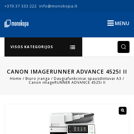
+370 37 333 222
info@monokopa.lt
MENU
VISOS KATEGORIJOS
CANON IMAGERUNNER ADVANCE 4525I II
Home
/
Biuro įranga
/
Daugiafunkciniai spausdintuvai A3
/
Canon imageRUNNER ADVANCE 4525i II