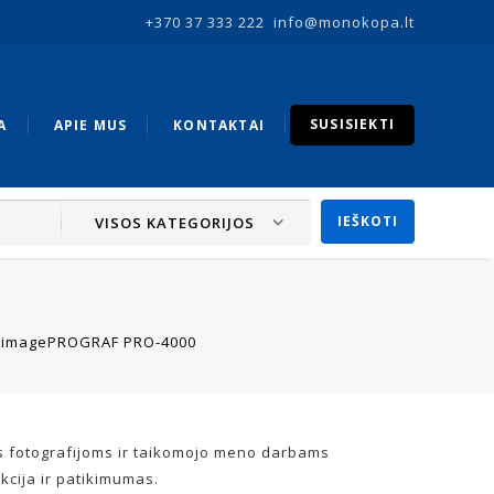
+370 37 333 222
info@monokopa.lt
SUSISIEKTI
A
APIE MUS
KONTAKTAI
VISOS KATEGORIJOS
 imagePROGRAF PRO-4000
as fotografijoms ir taikomojo meno darbams
kcija ir patikimumas.