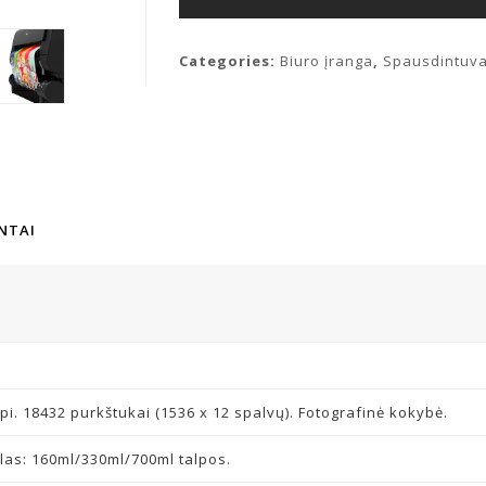
Categories:
Biuro įranga
,
Spausdintuva
NTAI
i. 18432 purkštukai (1536 x 12 spalvų). Fotografinė kokybė.
las: 160ml/330ml/700ml talpos.