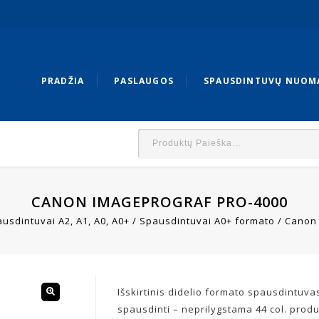
PRADŽIA
PASLAUGOS
SPAUSDINTUVŲ NUOM
CANON IMAGEPROGRAF PRO-4000
usdintuvai A2, A1, A0, A0+
/
Spausdintuvai A0+ formato
/
Canon
Išskirtinis didelio formato spausdintuv
spausdinti – neprilygstama 44 col. produ