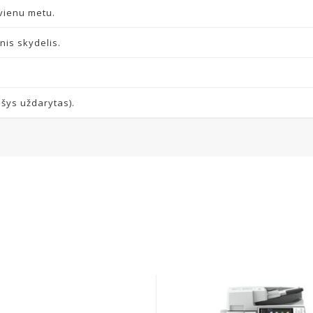
 vienu metu.
inis skydelis.
šys uždarytas).