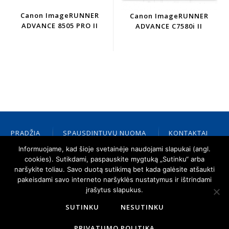
Canon ImageRUNNER
Canon ImageRUNNER
ADVANCE 8505 PRO II
ADVANCE C7580i II
PRADŽIA
SPAUSDINTUVŲ NUOMA
KONTAKTAI
PALAIKYMAS
ATSAKINGAS VERSLAS
CANON
Informuojame, kad šioje svetainėje naudojami slapukai (angl.
NAUJIENOS
CANON ATSTOVAS
cookies). Sutikdami, paspauskite mygtuką „Sutinku“ arba
naršykite toliau. Savo duotą sutikimą bet kada galėsite atšaukti
pakeisdami savo interneto naršyklės nustatymus ir ištrindami
įrašytus slapukus.
SUTINKU
NESUTINKU
PRIVATUMO POLITIKA