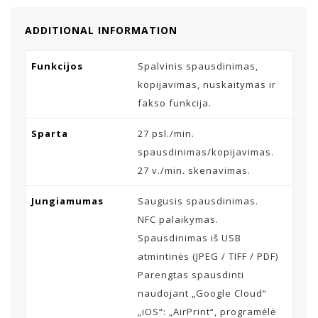
ADDITIONAL INFORMATION
Funkcijos
Spalvinis spausdinimas,
kopijavimas, nuskaitymas ir
fakso funkcija.
Sparta
27 psl./min.
spausdinimas/kopijavimas.
27 v./min. skenavimas.
Jungiamumas
Saugusis spausdinimas.
NFC palaikymas.
Spausdinimas iš USB
atmintinės (JPEG / TIFF / PDF)
Parengtas spausdinti
naudojant „Google Cloud“
„iOS“: „AirPrint“, programėlė