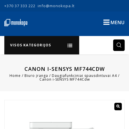
+370 37 333 222
info@monokopa.lt
MENU
VISOS KATEGORIJOS
CANON I-SENSYS MF744CDW
Home
/
Biuro įranga
/
Daugiafunkciniai spausdintuvai A4
/
Canon i-SENSYS MF744Cdw