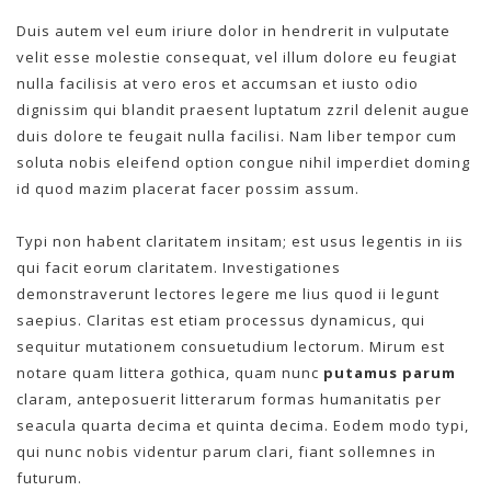
Duis autem vel eum iriure dolor in hendrerit in vulputate
velit esse molestie consequat, vel illum dolore eu feugiat
nulla facilisis at vero eros et accumsan et iusto odio
dignissim qui blandit praesent luptatum zzril delenit augue
duis dolore te feugait nulla facilisi. Nam liber tempor cum
soluta nobis eleifend option congue nihil imperdiet doming
id quod mazim placerat facer possim assum.
Typi non habent claritatem insitam; est usus legentis in iis
qui facit eorum claritatem. Investigationes
demonstraverunt lectores legere me lius quod ii legunt
saepius. Claritas est etiam processus dynamicus, qui
sequitur mutationem consuetudium lectorum. Mirum est
notare quam littera gothica, quam nunc
putamus parum
claram, anteposuerit litterarum formas humanitatis per
seacula quarta decima et quinta decima. Eodem modo typi,
qui nunc nobis videntur parum clari, fiant sollemnes in
futurum.