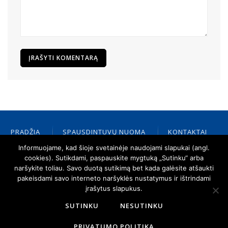
PRADŽIA
SPAUSDINTUVŲ NUOMA
KONTAKTAI
PALAIKYMAS
ATSAKINGAS VERSLAS
CANON
Informuojame, kad šioje svetainėje naudojami slapukai (angl.
NAUJIENOS
CANON ATSTOVAS
cookies). Sutikdami, paspauskite mygtuką „Sutinku“ arba
naršykite toliau. Savo duotą sutikimą bet kada galėsite atšaukti
pakeisdami savo interneto naršyklės nustatymus ir ištrindami
įrašytus slapukus.
SUTINKU
NESUTINKU
PRIVATUMO POLITIKA