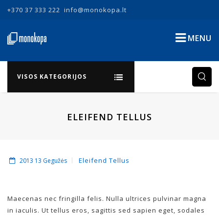
+370 37 333 222
info@monokopa.lt
MENU
VISOS KATEGORIJOS
ELEIFEND TELLUS
Eleifend Tellus
2013 13 Gegužės
Maecenas nec fringilla felis. Nulla ultrices pulvinar magna
in iaculis. Ut tellus eros, sagittis sed sapien eget, sodales