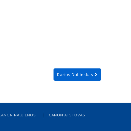
Darius Dubinskas
CANON NAUJIENOS
CANON ATSTOVAS