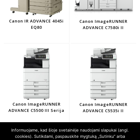
Canon IR ADVANCE 4045i
Canon ImageRUNNER
EQ80
ADVANCE C7580i II
Canon ImageRUNNER
Canon ImageRUNNER
ADVANCE C5500 III Serija
ADVANCE C5535i II
Informuojame, kad šioje svetainėje naudojami slapukai (angl.
cookies). Sutikdami, paspauskite mygtuką „Sutinku“ arba