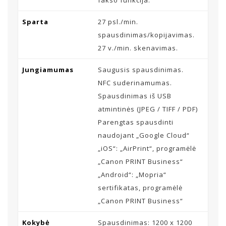
Sparta
27 psl./min.
spausdinimas/kopijavimas.
27 v./min. skenavimas.
Jungiamumas
Saugusis spausdinimas.
NFC suderinamumas.
Spausdinimas iš USB
atmintinės (JPEG / TIFF / PDF)
Parengtas spausdinti
naudojant „Google Cloud“
„iOS“: „AirPrint“, programėlė
„Canon PRINT Business“
„Android“: „Mopria“
sertifikatas, programėlė
„Canon PRINT Business“
Kokybė
Spausdinimas: 1200 x 1200