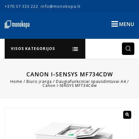
+370 37 333 222
info@monokopa.lt
MENU
VISOS KATEGORIJOS
CANON I-SENSYS MF734CDW
Home
/
Biuro įranga
/
Daugiafunkciniai spausdintuvai A4
/
Canon i-SENSYS MF734Cdw