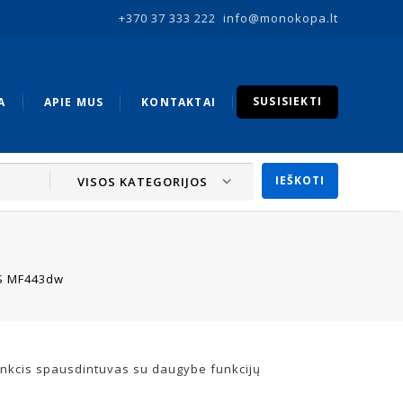
+370 37 333 222
info@monokopa.lt
SUSISIEKTI
A
APIE MUS
KONTAKTAI
VISOS KATEGORIJOS
S MF443dw
unkcis spausdintuvas su daugybe funkcijų