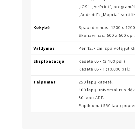
„iOS“: „AirPrint“, program
„Android“: „Mopria“ sertif
Kokybė
Spausdinimas: 1200 x 1200
Skenavimas: 600 x 600 dpi.
Valdymas
Per 12,7 cm. spalvotą jutik
Eksploatacija
Kasetė 057 (3.100 psl.)
Kasetė 057H (10.000 psl.)
Talpumas
250 lapų kasetė.
100 lapų universalusis dėk
50 lapų ADF.
Papildomai 550 lapų popie