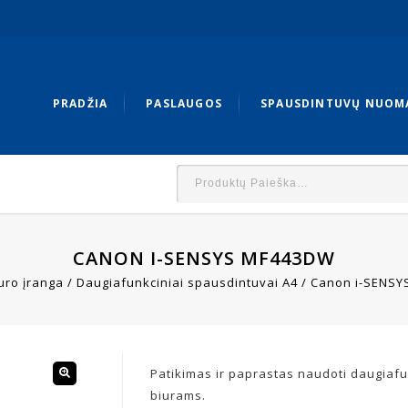
PRADŽIA
PASLAUGOS
SPAUSDINTUVŲ NUOM
CANON I-SENSYS MF443DW
uro įranga
/
Daugiafunkciniai spausdintuvai A4
/
Canon i-SENSY
Patikimas ir paprastas naudoti daugiaf
biurams.