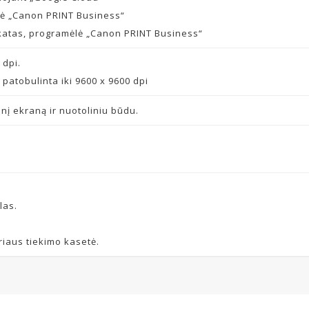
ėlė „Canon PRINT Business“
ikatas, programėlė „Canon PRINT Business“
 dpi.
 patobulinta iki 9600 x 9600 dpi
linį ekraną ir nuotoliniu būdu.
las.
riaus tiekimo kasetė.