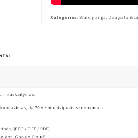
Categories:
Biuro įranga
,
Daugiafunkci
NTAI
 ir nuskaitymas.
kopijavimas, iki 70 v./min. dvipusis skenavimas.
inės (JPEG / TIFF / PDF)
ojant „Google Cloud“