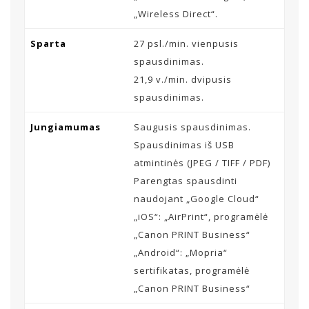
„Wireless Direct“.
Sparta
27 psl./min. vienpusis
spausdinimas.
21,9 v./min. dvipusis
spausdinimas.
Jungiamumas
Saugusis spausdinimas.
Spausdinimas iš USB
atmintinės (JPEG / TIFF / PDF)
Parengtas spausdinti
naudojant „Google Cloud“
„iOS“: „AirPrint“, programėlė
„Canon PRINT Business“
„Android“: „Mopria“
sertifikatas, programėlė
„Canon PRINT Business“