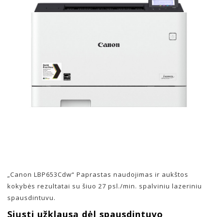
„Canon LBP653Cdw“ Paprastas naudojimas ir aukštos
kokybės rezultatai su šiuo 27 psl./min. spalviniu lazeriniu
spausdintuvu.
Siųsti užklausą dėl spausdintuvo