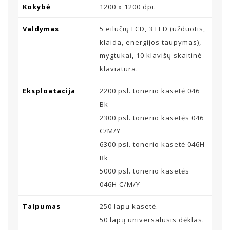
Kokybė
1200 x 1200 dpi.
Valdymas
5 eilučių LCD, 3 LED (užduotis,
klaida, energijos taupymas),
mygtukai, 10 klavišų skaitinė
klaviatūra.
Eksploatacija
2200 psl. tonerio kasetė 046
Bk
2300 psl. tonerio kasetės 046
C/M/Y
6300 psl. tonerio kasetė 046H
Bk
5000 psl. tonerio kasetės
046H C/M/Y
Talpumas
250 lapų kasetė.
50 lapų universalusis dėklas.