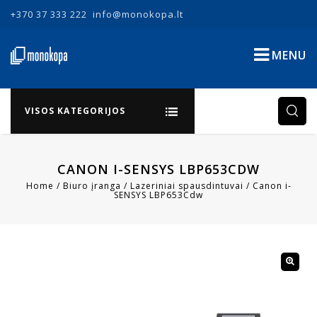
+370 37 333 222
info@monokopa.lt
MENU
VISOS KATEGORIJOS
CANON I-SENSYS LBP653CDW
Home
/
Biuro įranga
/
Lazeriniai spausdintuvai
/
Canon i-
SENSYS LBP653Cdw