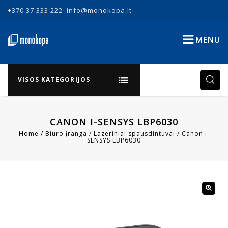
+370 37 333 222
info@monokopa.lt
MENU
VISOS KATEGORIJOS
CANON I-SENSYS LBP6030
Home
/
Biuro įranga
/
Lazeriniai spausdintuvai
/
Canon i-
SENSYS LBP6030