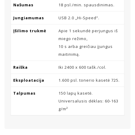
Našumas
18 psl./min. spausdinimas.
Jungiamumas
USB 2.0 „Hi-Speed“.
Įšilimo trukmė
Apie 1 sekundė perjungus iš
miego režimo,
10 s arba greičiau įjungus
maitinimą.
Raiška
Iki 2400 x 600 tašk./col.
Eksploatacija
1.600 psl. tonerio kasetė 725.
Talpumas
150 lapų kasetė.
Universalusis dėklas: 60-163
g/m²