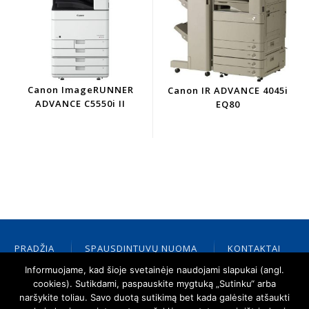
Canon ImageRUNNER
Canon IR ADVANCE 4045i
ADVANCE C5550i II
EQ80
PRADŽIA
SPAUSDINTUVŲ NUOMA
KONTAKTAI
PALAIKYMAS
ATSAKINGAS VERSLAS
CANON
Informuojame, kad šioje svetainėje naudojami slapukai (angl.
NAUJIENOS
CANON ATSTOVAS
cookies). Sutikdami, paspauskite mygtuką „Sutinku“ arba
naršykite toliau. Savo duotą sutikimą bet kada galėsite atšaukti