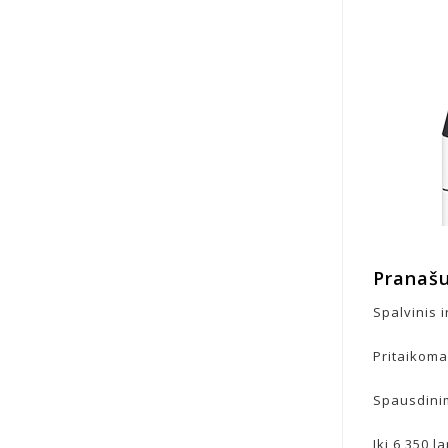
Pranaš
Spalvinis 
Pritaikoma
Spausdinim
Iki 6 350 l