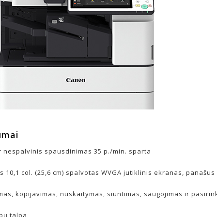
umai
ir nespalvinis spausdinimas 35 p./min. sparta
s 10,1 col. (25,6 cm) spalvotas WVGA jutiklinis ekranas, panašus 
as, kopijavimas, nuskaitymas, siuntimas, saugojimas ir pasirin
apų talpa