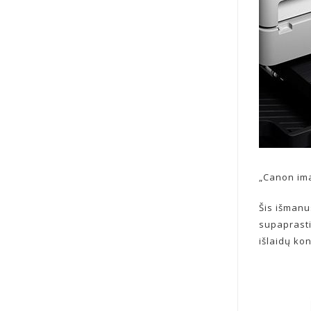
„Canon im
Šis išmanu
supaprasti
išlaidų ko