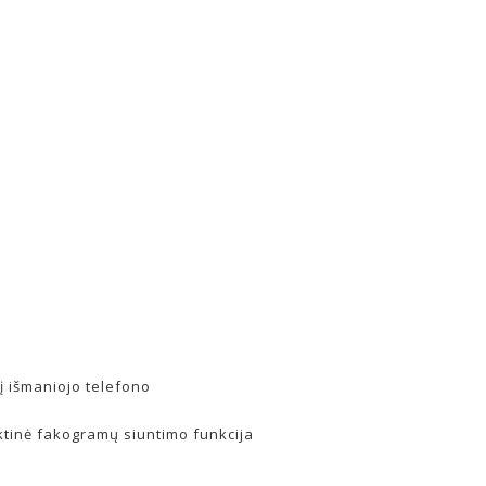
į išmaniojo telefono
ktinė fakogramų siuntimo funkcija