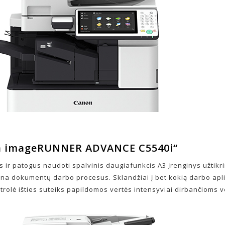
n imageRUNNER ADVANCE C5540i“
s ir patogus naudoti spalvinis daugiafunkcis A3 įrenginys užtikr
na dokumentų darbo procesus. Sklandžiai į bet kokią darbo ap
ntrolė išties suteiks papildomos vertės intensyviai dirbančioms 