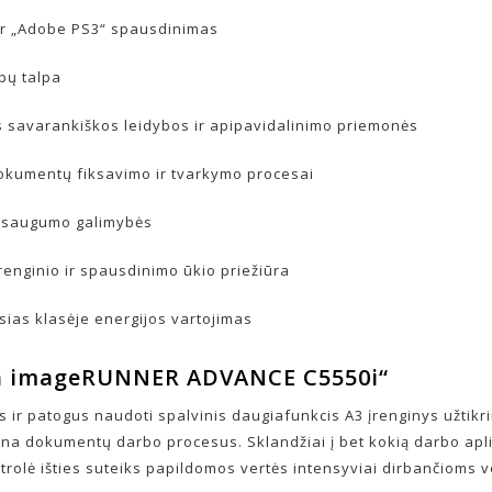
 ir „Adobe PS3“ spausdinimas
apų talpa
 savarankiškos leidybos ir apipavidalinimo priemonės
okumentų fiksavimo ir tvarkymo procesai
 saugumo galimybės
renginio ir spausdinimo ūkio priežiūra
sias klasėje energijos vartojimas
n imageRUNNER ADVANCE C5550i“
s ir patogus naudoti spalvinis daugiafunkcis A3 įrenginys užtikr
na dokumentų darbo procesus. Sklandžiai į bet kokią darbo ap
ntrolė išties suteiks papildomos vertės intensyviai dirbančioms 