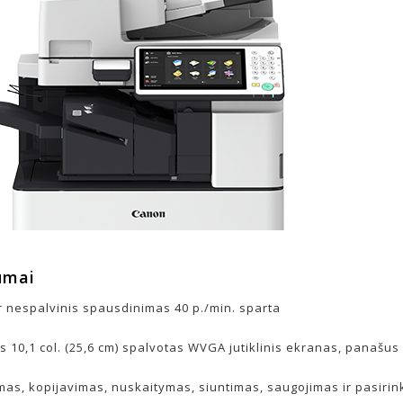
umai
ir nespalvinis spausdinimas 40 p./min. sparta
s 10,1 col. (25,6 cm) spalvotas WVGA jutiklinis ekranas, panašus 
as, kopijavimas, nuskaitymas, siuntimas, saugojimas ir pasirin