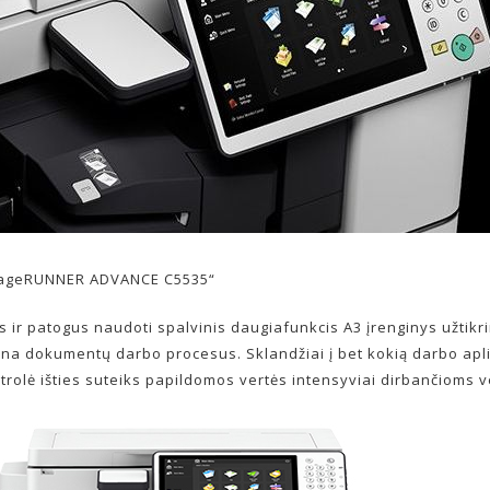
ageRUNNER ADVANCE C5535“
s ir patogus naudoti spalvinis daugiafunkcis A3 įrenginys užtikr
na dokumentų darbo procesus. Sklandžiai į bet kokią darbo ap
ntrolė išties suteiks papildomos vertės intensyviai dirbančioms 