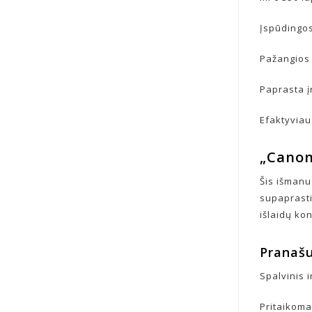
Įspūdingos
Pažangios
Paprasta į
Efaktyviau
„Cano
Šis išmanu
supaprasti
išlaidų ko
Pranaš
Spalvinis 
Pritaikoma