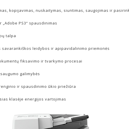
as, kopijavimas, nuskaitymas, siuntimas, saugojimas ir pasirin
 ir „Adobe PS3“ spausdinimas
apų talpa
 savarankiškos leidybos ir apipavidalinimo priemonės
okumentų fiksavimo ir tvarkymo procesai
 saugumo galimybės
renginio ir spausdinimo ūkio priežiūra
sias klasėje energijos vartojimas