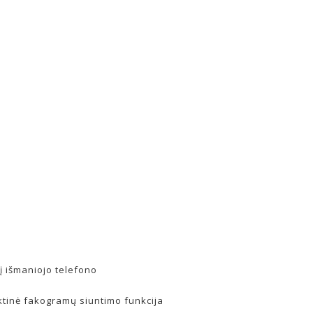
į išmaniojo telefono
ktinė fakogramų siuntimo funkcija