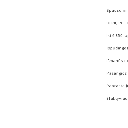
Spausdinim
UFRII, PCL
Iki 6 350 l
Įspūdingos
Išmanūs d
Pažangios
Paprasta į
Efaktyviau