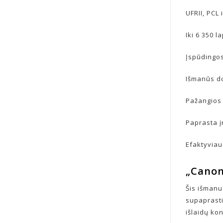
UFRII, PCL
Iki 6 350 l
Įspūdingos
Išmanūs d
Pažangios
Paprasta į
Efaktyviau
„Cano
Šis išmanu
supaprasti
išlaidų ko