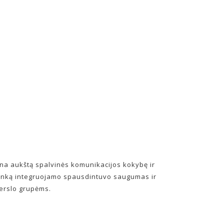
ina aukštą spalvinės komunikacijos kokybę ir
linką integruojamo spausdintuvo saugumas ir
verslo grupėms.