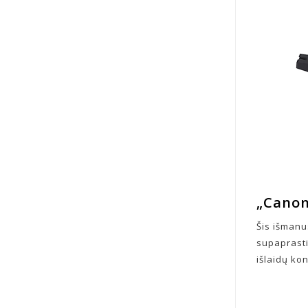
„Cano
Šis išmanu
supaprasti
išlaidų ko