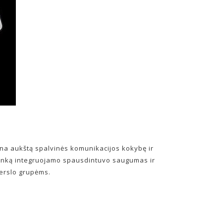
ina aukštą spalvinės komunikacijos kokybę ir
linką integruojamo spausdintuvo saugumas ir
verslo grupėms.