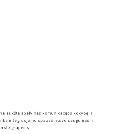
ina aukštą spalvinės komunikacijos kokybę ir
linką integruojamo spausdintuvo saugumas ir
verslo grupėms