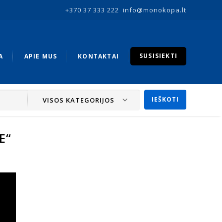
+370 37 333 222
info@monokopa.lt
SUSISIEKTI
A
APIE MUS
KONTAKTAI
VISOS KATEGORIJOS
E“