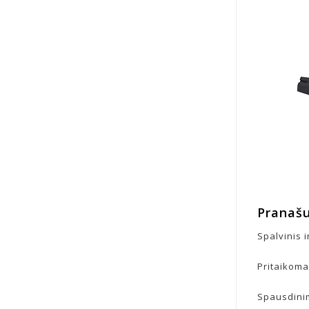
Pranaš
Spalvinis 
Pritaikoma
Spausdinim