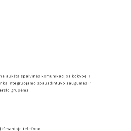
ina aukštą spalvinės komunikacijos kokybę ir
linką integruojamo spausdintuvo saugumas ir
verslo grupėms.
į išmaniojo telefono