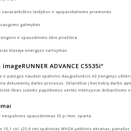
 savarankiškos leidybos ir apipavidalinimo priemonės
 saugumo galimybės
renginio ir spausdinimo ūkio priežiūra
sias klasėje energijos vartojimas
n imageRUNNER ADVANCE C5535i“
s ir patogus naudoti spalvinis daugiafunkcis A3 įrenginys užtikr
na dokumentų darbo procesus. Sklandžiai į bet kokią darbo ap
ntrolė išties suteiks papildomos vertės intensyviai dirbančioms 
umai
ir nespalvinis spausdinimas 35 p./min. sparta
s 10,1 col. (25,6 cm) spalvotas WVGA jutiklinis ekranas, panašus 